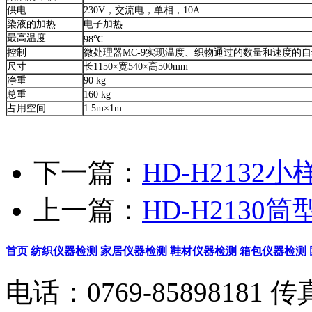
供电
230V，交流电，单相，10A
染液的加热
电子加热
最高温度
98℃
控制
微处理器MC-9实现温度、织物通过的数量和速度的
尺寸
长1150×宽540×高500mm
净重
90 kg
总重
160 kg
占用空间
1.5m×1m
下一篇：
HD-H2132
上一篇：
HD-H213
首页
纺织仪器检测
家居仪器检测
鞋材仪器检测
箱包仪器检测
电话：0769-85898181 传真