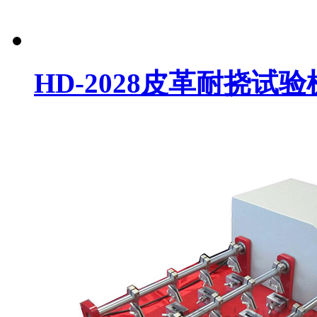
HD-2028皮革耐挠试验