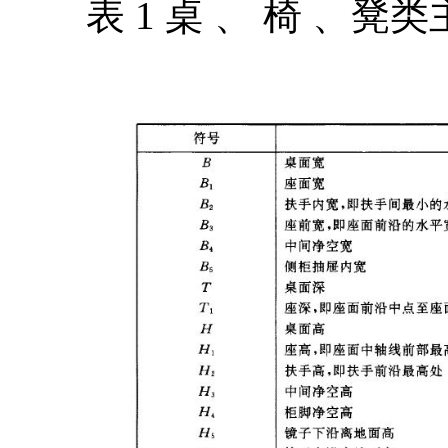
表 1 桌 、 椅 、凳